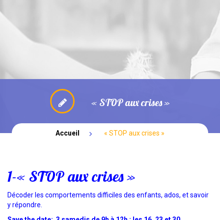
NOUVEAUTÉ: PARENTALITE
BOUTIQUE
SPECTACLES
« STOP aux crises »
Accueil
« STOP aux crises »
1-« STOP aux crises »
Décoder les comportements difficiles des enfants, ados, et savoir
y répondre.
Save the date:
3 samedis de 9h à 12h : les 16, 23 et 30