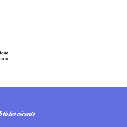
dique.
ports.
rticles récents