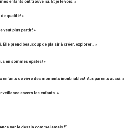
mes enfants ont trouvé ici. Et je le vois. »
 de qualité! »
e veut plus partir! »
. Elle prend beaucoup de plaisir à créer, explorer… »
 nous en sommes épatés! »
ux enfants de vivre des moments inoubliables! Aux parents aussi. »
nveillance envers les enfants. »
sance par le dessin comme jamais !”