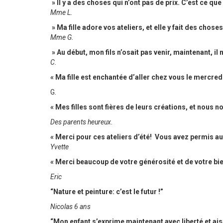
» Il y a des choses qui n’ont pas de prix. C’est ce que 
Mme L.
» Ma fille adore vos ateliers, et elle y fait des choses
Mme G.
» Au début, mon fils n’osait pas venir, maintenant, il n
C.
« Ma fille est enchantée d’aller chez vous le mercredi
G.
« Mes filles sont fières de leurs créations, et nous
Des parents heureux.
« Merci pour ces ateliers d’été! Vous avez permis a
Yvette
« Merci beaucoup de votre générosité et de votre bie
Eric
“Nature et peinture: c’est le futur !”
Nicolas 6 ans
“Mon enfant s’exprime maintenant avec liberté et ai